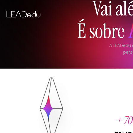
Vai a
É sobre
A LEADedu 
pers
+ 70