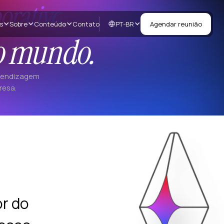
.
orativo
PT-BR
s
Sobre
Conteúdo
Contato
Agendar reunião
 mundo.
prendizagem
resa.
r do