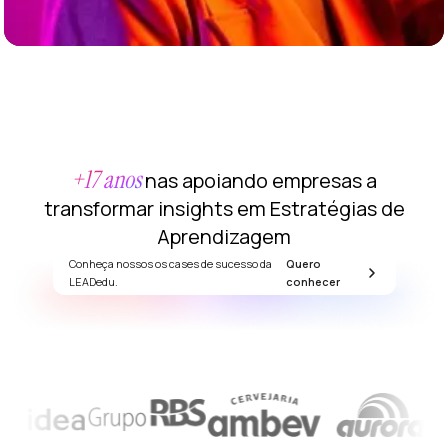
ensuração
e Resultados
prendizagem
orporativa
rnadas
máticas
+17 anos
nas apoiando empresas a
aúde
transformar insights em Estratégias de
ental
Aprendizagem
iversidade
 Inclusão
Conheça nossos os cases de sucesso da
Quero
LEADedu.
conhecer
DEI)
ara
ocê
luções