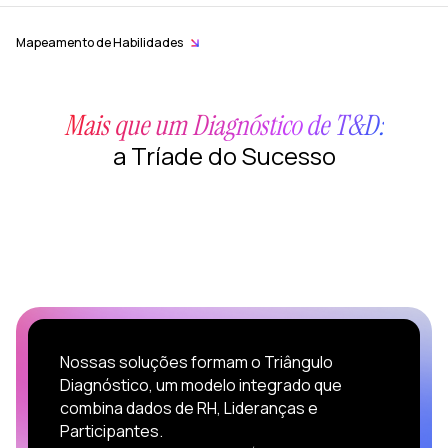
ormação
m
Mapeamento de Habilidades
earning
esign
Mais que um Diagnóstico de T&D:
ozZ –
a Tríade do Sucesso
lataforma
gital
Nossas soluções formam o Triângulo
Diagnóstico, um modelo integrado que
combina dados de RH, Lideranças e
Participantes.