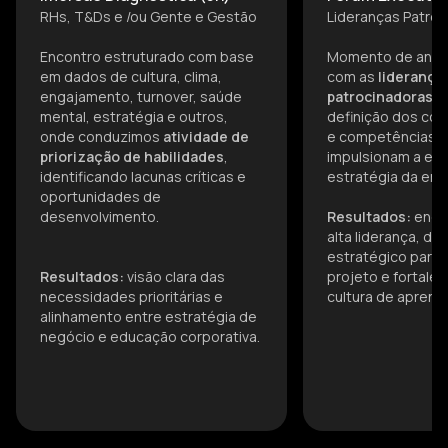
RHs, T&Ds e /ou Gente e Gestão
Lideranças Patro
Encontro estruturado com base
Momento de anális
em dados de cultura, clima,
com as
liderança
engajamento, turnover, saúde
patrocinadoras
, 
mental, estratégia e outros,
definição dos c
onde conduzimos
atividade de
e competências 
priorização de habilidades
,
impulsionam a ex
identificando lacunas críticas e
estratégia da em
oportunidades de
desenvolvimento.
Resultados:
enga
alta liderança, d
estratégico para 
Resultados:
visão clara das
projeto e fortale
necessidades prioritárias e
cultura de aprend
alinhamento entre estratégia de
negócio e educação corporativa.