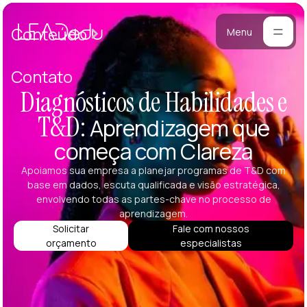
Cases
Conteúdo
Menu
Manifesto
Contato
Blog
Diagnósticos de Habilidades e
ara
T&D:
Aprendizagem que
mpresas
Metodologia
começa com Clareza
ogramas
Materiais
stomizados
Apoiamos sua empresa a planejar programas de T&D com
reinamentos
base em dados, escuta qualificada e visão estratégica,
Portfólio
ersonalizados
envolvendo todas as partes-chave no processo de
eam Building
aprendizagem.
Solicitar
Fale com nossos
alestras
orçamento
especialistas
esenvolvimento
e Lideranças
tratégicos
iagnósticos