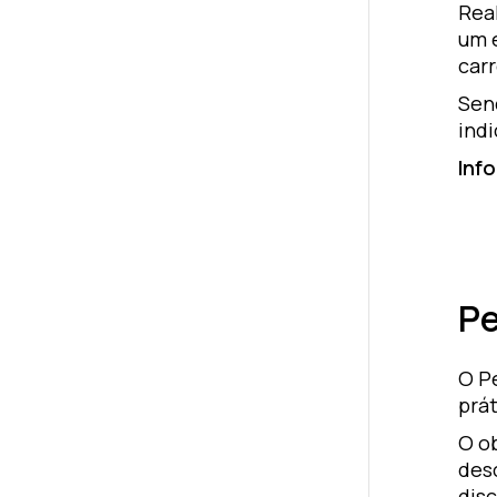
Rea
um e
carr
Sen
indi
Inf
Pe
O P
prá
O ob
desc
dis