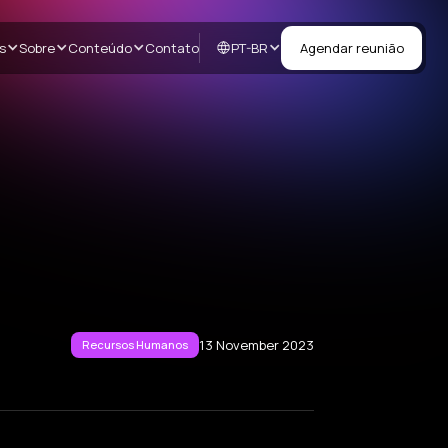
PT-BR
s
Sobre
Conteúdo
Contato
Agendar reunião
13 November 2023
Recursos Humanos