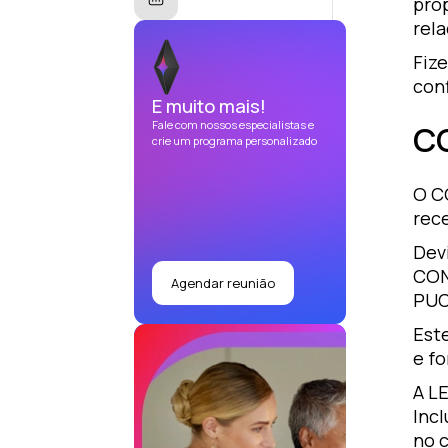
pro
rel
Fiz
con
E muito mais!
Fale com nossos especialistas e
C
crie um programa personalizado
O C
rec
Devi
CON
Agendar reunião
PUC
Est
e f
A L
Incl
no 