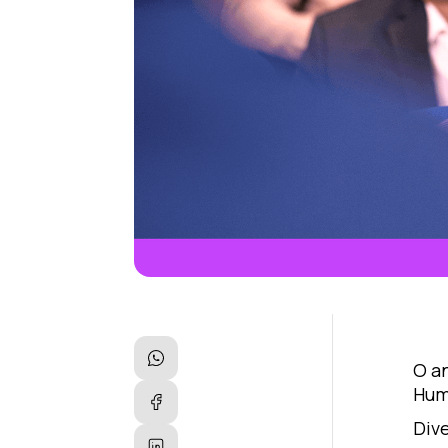
O a
Hum
Div