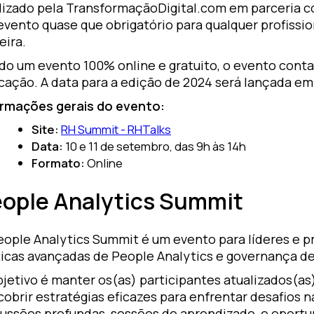
lizado pela TransformaçãoDigital.com em parceria c
vento quase que obrigatório para qualquer profissio
eira.
do um evento 100% online e gratuito, o evento cont
cação. A data para a edição de 2024 será lançada em
ormações gerais do evento:
Site:
RH Summit - RHTalks
Data:
10 e 11 de setembro, das 9h às 14h
Formato:
Online
ople Analytics Summit
eople Analytics Summit é um evento para líderes e p
ticas avançadas de People Analytics e governança d
jetivo é manter os(as) participantes atualizados(as)
obrir estratégias eficazes para enfrentar desafios n
cussões profundas, sessões de aprendizado, e oport