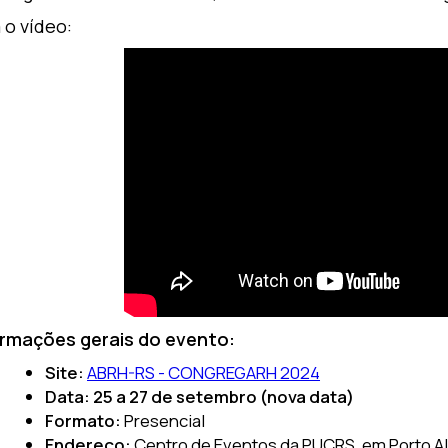
 o vídeo:
ormações gerais do evento:
Site:
ABRH-RS - CONGREGARH 2024
Data: 25 a 27 de setembro (nova data)
Formato:
Presencial
Endereço:
Centro de Eventos da PUCRS, em Porto Al