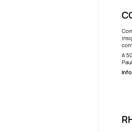
C
Com
insi
cont
A 50
Paul
Inf
R