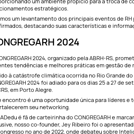
porcionando um ambiente propício para a troca de 
acionamentos estratégicos.
emos um levantamento dos principais eventos de RH p
firmados, destacando suas características e informa
ONGREGARH 2024
ONGREGARH 2024, organizado pela ABRH-RS, promete 
entes tendências e melhores práticas em gestão de
do à catástrofe climática ocorrida no Rio Grande do 
GREGARH 2024 foi adiado para os dias 25 a 27 de se
RS, em Porto Alegre.
e encontro é uma oportunidade única para líderes e 
ortalecerem seu networking.
EADedu é fã de carteirinha do CONGREGARH e marcar
usive, nosso co-founder, Jey Ribeiro foi o apresenta
congresso no ano de 2022, onde debateu sobre Intelig