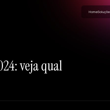
Home
Soluçõe
24: veja qual