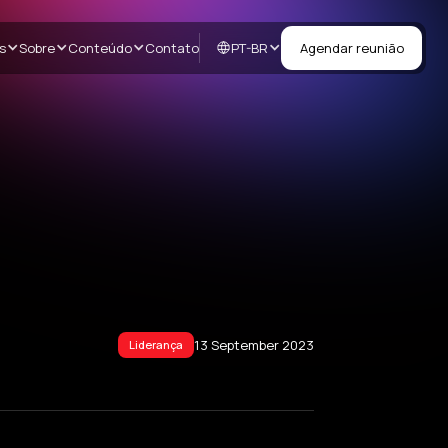
PT-BR
s
Sobre
Conteúdo
Contato
Agendar reunião
13 September 2023
Liderança