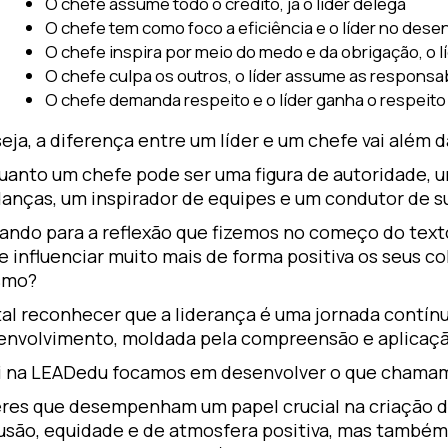
O chefe assume todo o crédito, já o líder delega
O chefe tem como foco a eficiência e o líder no des
O chefe inspira por meio do medo e da obrigação, o lí
O chefe culpa os outros, o líder assume as responsa
O chefe demanda respeito e o líder ganha o respeito
eja, a diferença entre um líder e um chefe vai além d
uanto um chefe pode ser uma figura de autoridade, um
anças, um inspirador de equipes e um condutor de su
tando para a reflexão que fizemos no começo do text
 influenciar muito mais de forma positiva os seus c
smo?
tal reconhecer que a liderança é uma jornada contín
envolvimento, moldada pela compreensão e aplicação
i na LEADedu focamos em desenvolver o que chamam
eres que desempenham um papel crucial na criação 
lusão, equidade e de atmosfera positiva, mas também