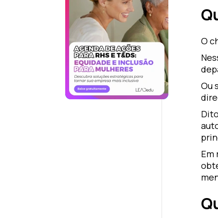
Qu
O c
Ness
dep
Ou 
dire
Dito
aut
pri
Em r
obt
men
Qu