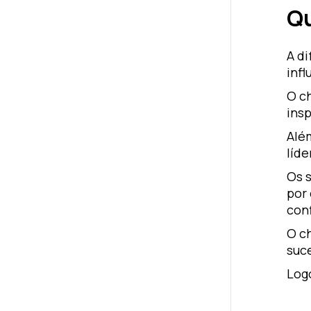
Qu
A d
infl
O ch
insp
Além
líde
Os 
por
con
O c
suce
Log