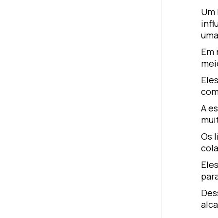
Um l
infl
uma 
Em 
mei
Ele
com
A es
mui
Os 
col
Eles
par
Des
alc