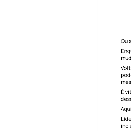
Ou s
Enq
mud
Vol
pode
me
É vi
des
Aqu
Líd
inc