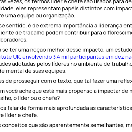
as vezes, os termos líder e chefe são usados para de
lidade, eles representam papéis distintos com impac
re uma equipe ou organização.
se sentido, é de extrema importância a liderança en
iente de trabalho podem contribuir para o floresci
aboradores.
a se ter uma noção melhor desse impacto, um estud
itute UK, envolvendo 3,4 mil participantes em dez na
tudes adotadas pelos líderes no ambiente de trabal
de mental de suas equipes.
s de prosseguir com o texto, que tal fazer uma refle
m você acha que está mais propenso a impactar de 
alho, o líder ou o chefe?
os falar de forma mais aprofundada as característica
e líder e chefe.
s conceitos que são aparentemente semelhantes, m