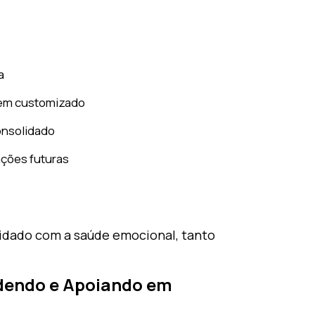
a
gem customizado
consolidado
ções futuras
idado com a saúde emocional, tanto
dendo e Apoiando em