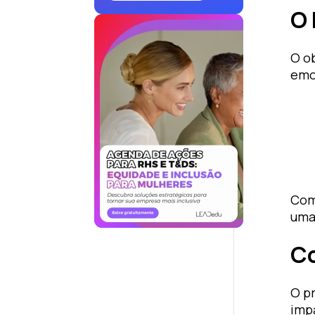
O 
O o
emoc
Com
uma
Co
O p
imp