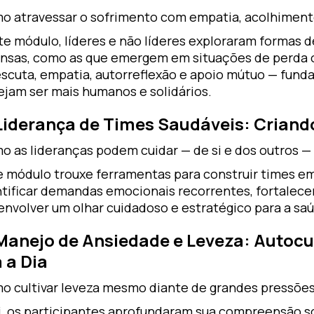
o atravessar o sofrimento com empatia, acolhiment
te módulo, líderes e não líderes exploraram formas 
ensas, como as que emergem em situações de perda o
escuta, empatia, autorreflexão e apoio mútuo — fun
ejam ser mais humanos e solidários.
 Liderança de Times Saudáveis: Crian
o as lideranças podem cuidar — de si e dos outros
e módulo trouxe ferramentas para construir times e
ntificar demandas emocionais recorrentes, fortalecer
envolver um olhar cuidadoso e estratégico para a sa
 Manejo de Ansiedade e Leveza: Autoc
 a Dia
o cultivar leveza mesmo diante de grandes pressõe
i, os participantes aprofundaram sua compreensão so