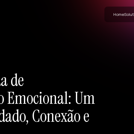
Home
Solut
a de
o Emocional: Um
dado, Conexão e