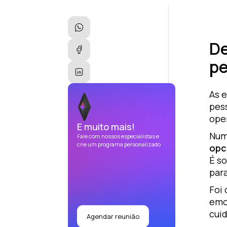
De
p
As 
pess
ope
E muito mais!
Num
Fale com nossos especialistas e
crie um programa personalizado
opci
É so
para
Foi
emo
cui
Agendar reunião