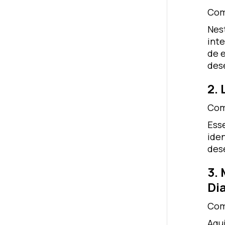
Com
Nes
int
de 
des
2.
Com
Ess
ide
des
3.
Dia
Com
Aqu