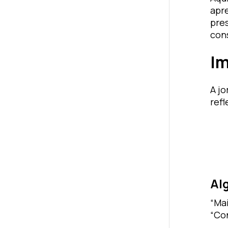
apr
pre
cons
Im
A j
ref
Al
“Ma
“Co