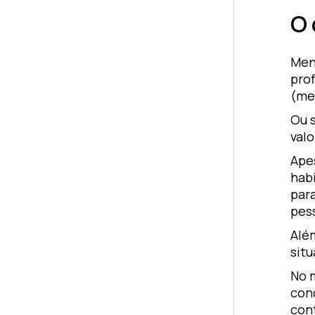
O 
Men
pro
(men
Ou 
valo
Ape
habi
para
pes
Alé
situ
No m
con
con