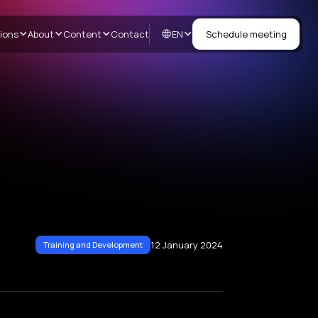
EN
ions
About
Content
Contact
Schedule meeting
12 January 2024
Training and Development