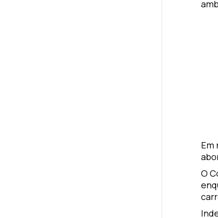
amb
Em 
abo
O Co
enq
carr
Ind