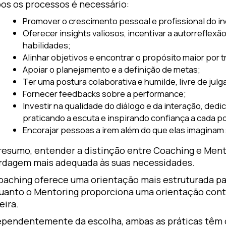
os os processos é necessário:
Promover o crescimento pessoal e profissional do in
Oferecer insights valiosos, incentivar a autorreflex
habilidades;
Alinhar objetivos e encontrar o propósito maior por t
Apoiar o planejamento e a definição de metas;
Ter uma postura colaborativa e humilde, livre de jul
Fornecer feedbacks sobre a performance;
Investir na qualidade do diálogo e da interação, ded
praticando a escuta e inspirando confiança a cada p
Encorajar pessoas a irem além do que elas imaginam
resumo, entender a distinção entre Coaching e Ment
rdagem mais adequada às suas necessidades.
aching oferece uma orientação mais estruturada para
uanto o Mentoring proporciona uma orientação cont
eira.
ependentemente da escolha, ambas as práticas têm o