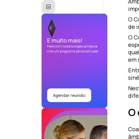
Amb
imp
O C
de 
O C
E muito mais!
esp
Fale com nossos especialistas e
qua
crie um programa personalizado
em s
Ent
sin
Nes
dif
Agendar reunião
O 
Coac
âmb