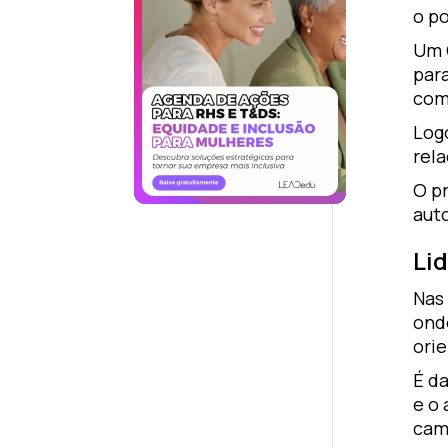
o po
Um 
par
com
Log
rel
O p
aut
Li
Nas
ond
ori
É da
e o 
cami