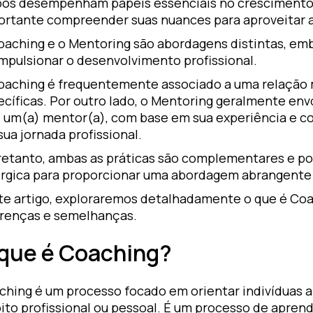
os desempenham papéis essenciais no crescimento p
ortante compreender suas nuances para aproveitar a
oaching e o Mentoring são abordagens distintas, e
impulsionar o desenvolvimento profissional.
oaching é frequentemente associado a uma relação 
ecíficas. Por outro lado, o Mentoring geralmente env
l um(a) mentor(a), com base em sua experiência e 
ua jornada profissional.
retanto, ambas as práticas são complementares e p
érgica para proporcionar uma abordagem abrangente 
te artigo, exploraremos detalhadamente o que é Coa
erenças e semelhanças.
que é Coaching?
hing é um processo focado em orientar indivíduas a 
ito profissional ou pessoal. É um processo de apren