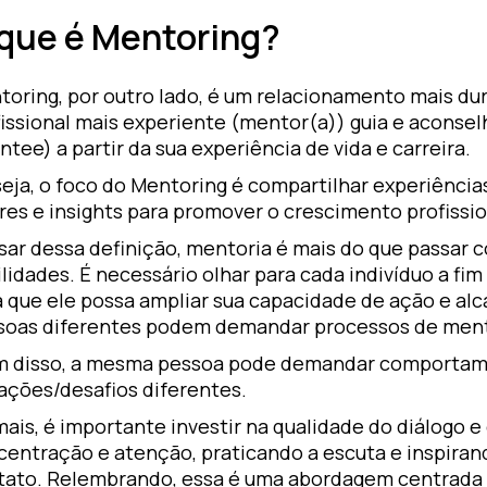
que é Mentoring?
toring, por outro lado, é um relacionamento mais du
fissional mais experiente (mentor(a)) guia e acons
tee) a partir da sua experiência de vida e carreira.
seja, o foco do Mentoring é compartilhar experiência
res e insights para promover o crescimento profissi
sar dessa definição, mentoria é mais do que passar 
lidades.​ É necessário olhar para cada indivíduo a fim
 que ele possa ampliar sua capacidade de ação e alc
soas diferentes podem demandar processos de ment
m disso, a mesma pessoa pode demandar comportame
ações/desafios diferentes.
ais, é importante investir na qualidade do diálogo 
centração e atenção, praticando a escuta e inspiran
tato. Relembrando, essa é uma abordagem centrada