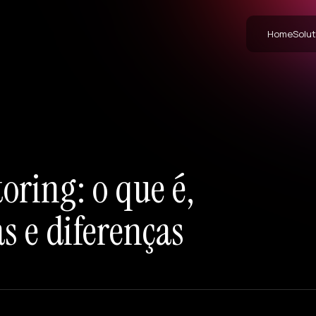
Home
Solut
oring: o que é,
s e diferenças