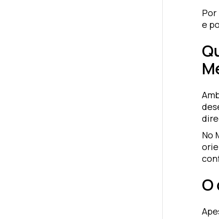
Por
e p
Qu
Me
Amb
des
dire
No 
ori
con
O 
Ape