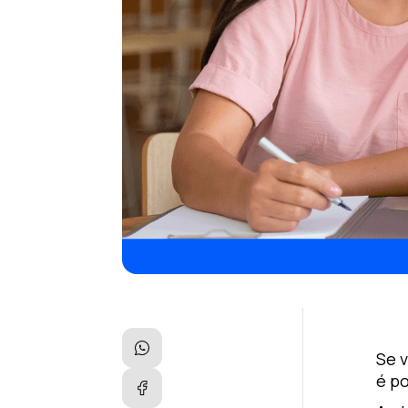
Se v
é p