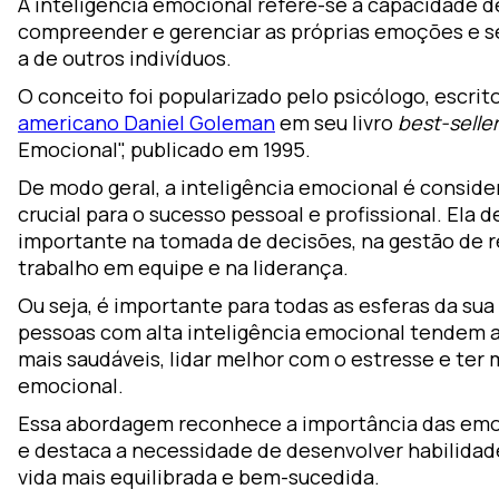
A inteligência emocional refere-se à capacidade d
or
compreender e gerenciar as próprias emoções e 
ou
a de outros indivíduos.
lutions
O conceito foi popularizado pelo psicólogo, escrit
raining
americano Daniel Goleman
em seu livro
best-seller
Emocional", publicado em 1995.
earning
De modo geral, a inteligência emocional é consid
esign
crucial para o sucesso pessoal e profissional. El
oZz —
importante na tomada de decisões, na gestão de 
trabalho em equipe e na liderança.
gital
latform
Ou seja, é importante para todas as esferas da sua
pessoas com alta inteligência emocional tendem 
mais saudáveis, lidar melhor com o estresse e ter m
emocional.
Essa abordagem reconhece a importância das emo
e destaca a necessidade de desenvolver habilida
vida mais equilibrada e bem-sucedida.