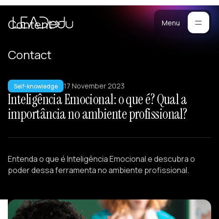
are
Cases
Content
Menu
Manifesto
Contact
Blog
or
17 November 2023
ompanies
Self-knowledge
Methodology
Inteligência Emocional: o que é? Qual a
stomized
Materials
importância no ambiente profissional?
ograms
ersonalized
raining
Portfolio
eam
Entenda o que é Inteligência Emocional e descubra o
uilding
poder dessa ferramenta no ambiente profissional.
ectures
eadership
evelopment