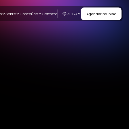
PT-BR
s
Sobre
Conteúdo
Contato
Agendar reunião