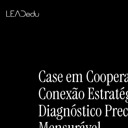
Case em Coopera
Conexão Estratég
Diagnóstico Pre
Mensurável​