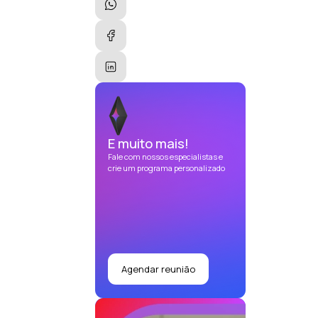
E muito mais!
Fale com nossos especialistas e
crie um programa personalizado
Agendar reunião