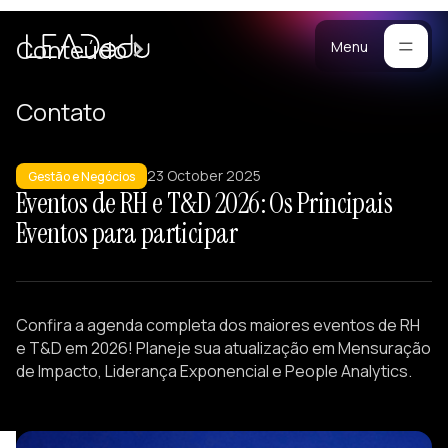
Cases
Conteúdo
Menu
Manifesto
Contato
Blog
ara
23 October 2025
mpresas
Metodologia
Gestão e Negócios
Eventos de RH e T&D 2026: Os Principais
ogramas
Materiais
Eventos para participar
stomizados
reinamentos
Portfólio
ersonalizados
eam Building
Confira a agenda completa dos maiores eventos de RH
alestras
e T&D em 2026! Planeje sua atualização em Mensuração
esenvolvimento
de Impacto, Liderança Exponencial e People Analytics.
e Lideranças
tratégicos
iagnósticos