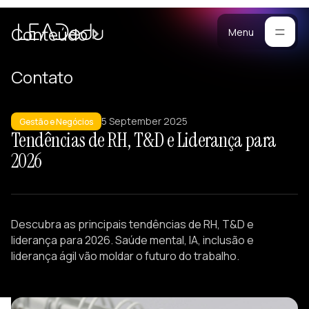
Cases
Conteúdo
Menu
Manifesto
Contato
Blog
ara
5 September 2025
mpresas
Metodologia
Gestão e Negócios
Tendências de RH, T&D e Liderança para
ogramas
Materiais
2026
stomizados
reinamentos
Portfólio
ersonalizados
eam Building
Descubra as principais tendências de RH, T&D e
alestras
liderança para 2026. Saúde mental, IA, inclusão e
esenvolvimento
liderança ágil vão moldar o futuro do trabalho.
e Lideranças
tratégicos
iagnósticos