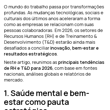
ormação
O mundo do trabalho passa por transformações
m
profundas. As mudanças tecnológicas, sociais e
earning
culturais dos últimos anos aceleraram a forma
como as empresas se relacionam com suas
esign
pessoas colaboradoras. Em 2026, os setores de
ozZ –
Recursos Humanos (RH) e de Treinamento &
lataforma
Desenvolvimento (T&D) estarão ainda mais
gital
desafiados a conciliar
inovação, bem-estar e
resultados estratégicos
.
Neste artigo, reunimos as
principais tendências
de RH e T&D para 2026
, com base em fontes
nacionais, análises globais e relatórios de
mercado.
1. Saúde mental e bem-
estar como pauta