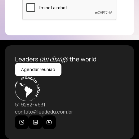
can change
Leaders
the world
Agendar reunião
51 9282-4531
contato@leadedu.com.br