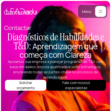
Casos
Contenido
Menú
Manifiesto
Contactar
Blog
Diagnósticos de Habilidades e
ara
T&D:
Aprendizagem que
mpresas
Metodología
começa com Clareza
ogramas
Materiales
rsonalizados
Apoiamos sua empresa a planejar programas de T&D com
ntrenamiento
base em dados, escuta qualificada e visão estratégica,
Portafolio
ersonalizado
envolvendo todas as partes-chave no processo de
reación de
aprendizagem.
Solicitar
Fale com nossos
quipos
orçamento
especialistas
onferencias
esarrollo de
iderazgo