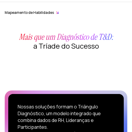
ara
Mapeamento de Habilidades
luciones
Mais que um Diagnóstico de T&D:
iseño de
a Tríade do Sucesso
prendizaje
oZz —
lataforma
gital
Nossas soluções formam o Triângulo
Diagnóstico, um modelo integrado que
combina dados de RH, Lideranças e
Participantes.