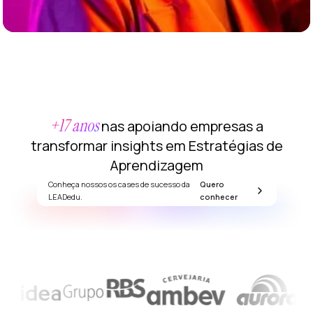
tratégico
untos de
artida
edición
e los
esultados
prendizaje
+17 anos
nas apoiando empresas a
orporativo
transformar insights em Estratégias de
nferencias
Aprendizagem
máticas
alud
Conheça nossos os cases de sucesso da
Quero
LEADedu.
conhecer
ental
iversidad
nclusión
DEI)