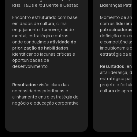
RHs, T&Ds e /ou Gente e Gestão
Lideranças Patro
Encontro estruturado com base
Momento de anális
em dados de cultura, clima,
com as
liderança
engajamento, turnover, saúde
patrocinadoras
, 
mental, estratégia e outros,
definição dos c
onde conduzimos
atividade de
e competências 
priorização de habilidades
,
impulsionam a ex
identificando lacunas críticas e
estratégia da em
oportunidades de
desenvolvimento.
Resultados:
enga
alta liderança, d
estratégico para 
Resultados:
visão clara das
projeto e fortale
necessidades prioritárias e
cultura de aprend
alinhamento entre estratégia de
negócio e educação corporativa.