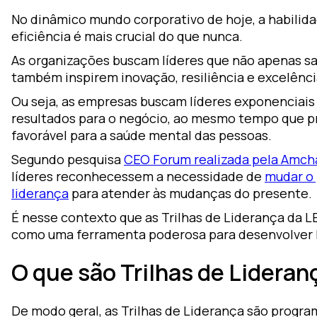
or
No dinâmico mundo corporativo de hoje, a habilida
ou
eficiência é mais crucial do que nunca.
lutions
As organizações buscam líderes que não apenas sa
raining
também inspirem inovação, resiliência e excelênci
Ou seja, as empresas buscam líderes exponenciai
earning
resultados para o negócio, ao mesmo tempo que
esign
favorável para a saúde mental das pessoas.
oZz —
Segundo pesquisa
CEO Forum realizada pela Amch
gital
líderes reconhecessem a necessidade de
mudar o 
latform
liderança
para atender às mudanças do presente.
É nesse contexto que as Trilhas de Liderança da
como uma ferramenta poderosa para desenvolver l
O que são Trilhas de Lideran
De modo geral, as Trilhas de Liderança são progra