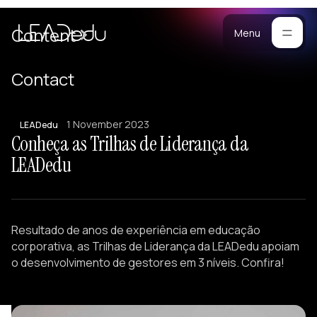
are
Cases
Content
Menu
Manifesto
Contact
Blog
or
1 November 2023
ompanies
LEADedu
Methodology
Conheça as Trilhas de Liderança da
stomized
Materials
LEADedu
ograms
ersonalized
raining
Portfolio
eam
Resultado de anos de experiência em educação
uilding
corporativa, as Trilhas de Liderança da LEADedu apoiam
ectures
o desenvolvimento de gestores em 3 níveis. Confira!
eadership
evelopment