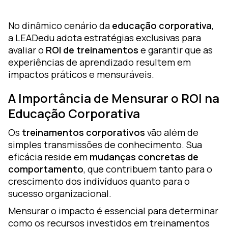
or
ou
No dinâmico cenário da
educação corporativa
,
a LEADedu adota estratégias exclusivas para
lutions
avaliar o
ROI de treinamentos
e garantir que as
raining
experiências de aprendizado resultem em
impactos práticos e mensuráveis.
earning
esign
A Importância de Mensurar o ROI na
oZz —
Educação Corporativa
gital
Os
treinamentos corporativos
vão além de
latform
simples transmissões de conhecimento. Sua
eficácia reside em
mudanças concretas de
comportamento
, que contribuem tanto para o
crescimento dos indivíduos quanto para o
sucesso organizacional.
Mensurar o impacto é essencial para determinar
como os recursos investidos em treinamentos