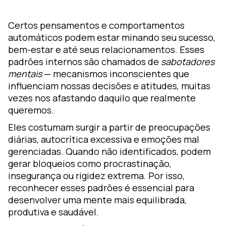
or
ou
Certos pensamentos e comportamentos
automáticos podem estar minando seu sucesso,
lutions
bem-estar e até seus relacionamentos. Esses
raining
padrões internos são chamados de
sabotadores
mentais
— mecanismos inconscientes que
earning
influenciam nossas decisões e atitudes, muitas
esign
vezes nos afastando daquilo que realmente
oZz —
queremos.
gital
Eles costumam surgir a partir de preocupações
latform
diárias, autocrítica excessiva e emoções mal
gerenciadas. Quando não identificados, podem
gerar bloqueios como procrastinação,
insegurança ou rigidez extrema. Por isso,
reconhecer esses padrões é essencial para
desenvolver uma mente mais equilibrada,
produtiva e saudável.