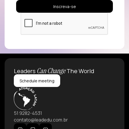
Can Change
Leaders
The World
Schedule meeting
51 9282-4531
contato@leadedu.com.br