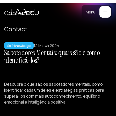
are
Cases
Content
Menu
Manifesto
Contact
Blog
or
12 March 2024
ompanies
Self-knowledge
Methodology
Sabotadores Mentais: quais são e como
stomized
Materials
identificá-los?
ograms
ersonalized
raining
Portfolio
eam
Descubra o que são os sabotadores mentais, como
uilding
identificar cada um deles e estratégias práticas para
ectures
superá-los com mais autoconhecimento, equilíbrio
emocional e inteligência positiva.
eadership
evelopment