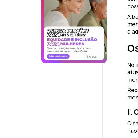
noss
A b
ment
e a
Os
No l
atu
men
Rec
men
1. 
O sa
não