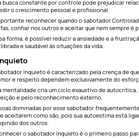
a busca constante por controle pode prejudicar rela
edir o crescimento pessoal e profissional.
mportante reconhecer quando o sabotador Controlado
fas, confiar nos outros e aceitar que nem sempre é 
sa forma, é possível reduzir a ansiedade e a frustr
librada e saudável às situações da vida.
Inquieto
abotador Inquieto é caracterizado pela crença de qu
amor e respeito dependem exclusivamente do esfor
 mentalidade cria um ciclo exaustivo de autocrítica
feição e pelo reconhecimento externo.
soas dominadas por esse sabotador frequentemente
se aceitarem como são, pois sua autoestima está li
opinião dos outros.
nhecer o sabotador Inquieto é o primeiro passo para