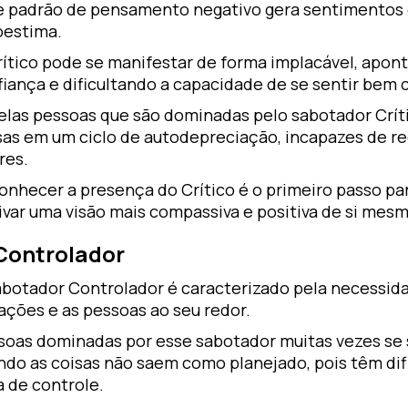
e padrão de pensamento negativo gera sentimentos d
oestima.
ítico pode se manifestar de forma implacável, apont
fiança e dificultando a capacidade de se sentir bem
elas pessoas que são dominadas pelo sabotador Crít
sas em um ciclo de autodepreciação, incapazes de re
ores.
onhecer a presença do Crítico é o primeiro passo par
ivar uma visão mais compassiva e positiva de si mesm
 Controlador
abotador Controlador é caracterizado pela necessida
uações e as pessoas ao seu redor.
soas dominadas por esse sabotador muitas vezes se 
ndo as coisas não saem como planejado, pois têm difi
a de controle.