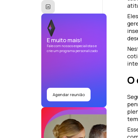
ati
Eles
ger
inse
des
E muito mais!
Fale com nossos especialistas e
Nest
crie um programa personalizado
cot
inte
O 
Agendar reunião
Seg
pen
ple
tem
Ess
com