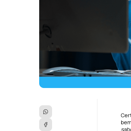
Cer
bem
sab