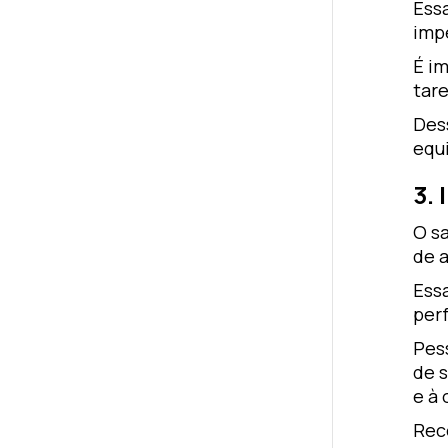
Ess
imp
É i
tare
Des
equi
3. 
O s
de 
Essa
per
Pes
de 
e à 
Reco