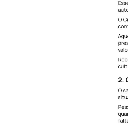
Ess
aut
O Cr
con
Aqu
pre
val
Rec
cult
2.
O s
sit
Pes
qua
falt