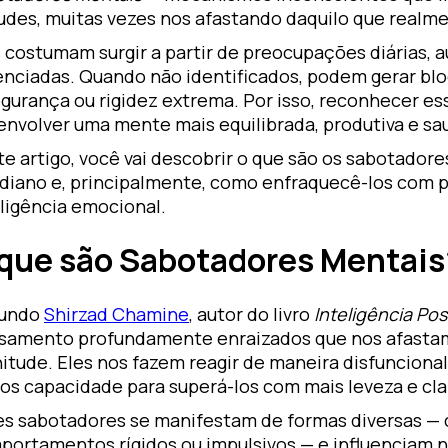
tudes, muitas vezes nos afastando daquilo que real
 costumam surgir a partir de preocupações diárias, 
enciadas. Quando não identificados, podem gerar bl
gurança ou rigidez extrema. Por isso, reconhecer es
envolver uma mente mais equilibrada, produtiva e sa
e artigo, você vai descobrir o que são os sabotador
idiano e, principalmente, como enfraquecê-los com 
ligência emocional.
que são Sabotadores Mentais
undo
Shirzad Chamine
, autor do livro
Inteligência Pos
samento profundamente enraizados que nos afastam
nitude. Eles nos fazem reagir de maneira disfunciona
os capacidade para superá-los com mais leveza e cla
es sabotadores se manifestam de formas diversas — c
portamentos rígidos ou impulsivos — e influenciam 