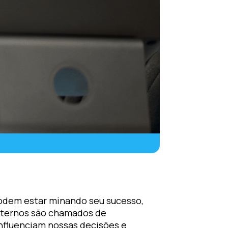
dem estar minando seu sucesso,
nternos são chamados de
fluenciam nossas decisões e