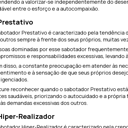
endendo a valorizar-se independentemente do desem
dável entre o esforço e a autocompaixão.
Prestativo
abotador Prestativo é caracterizado pela tendência 
 outros sempre à frente dos seus próprios, muitas 
soas dominadas por esse sabotador frequentement
promissos e responsabilidades excessivas, levando à
m disso, a constante preocupação em atender às nec
sentimento e à sensação de que seus próprios desej
ligenciados.
cure reconhecer quando o sabotador Prestativo está
tes saudáveis, priorizando o autocuidado e a própria 
 às demandas excessivas dos outros.
 Hiper-Realizador
abotador Hiper-Realizador é caracterizado pela cren