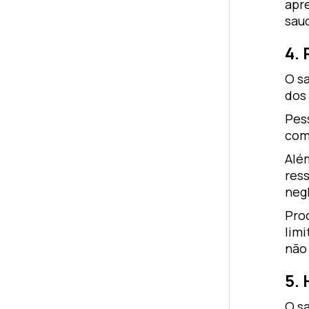
apr
sau
4. 
O s
dos
Pes
com
Alé
res
neg
Pro
limi
não
5.
O s