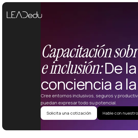
Capacitación sobr
e inclusión:
De la
conciencia a la
Cree entornos inclusivos, seguros y product
puedan expresar todo su potencial.
Solicita una cotización
Hable con nuestro