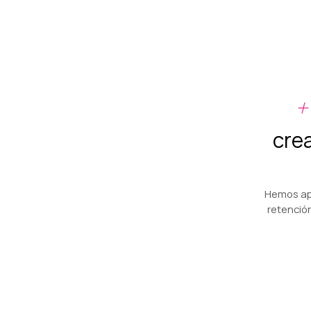
+
cre
Hemos ap
retención