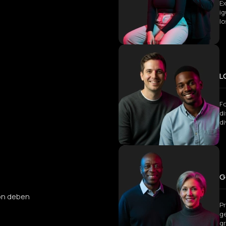
Ex
i
lo
L
Fo
di
d
G
ión deben
P
g
gr