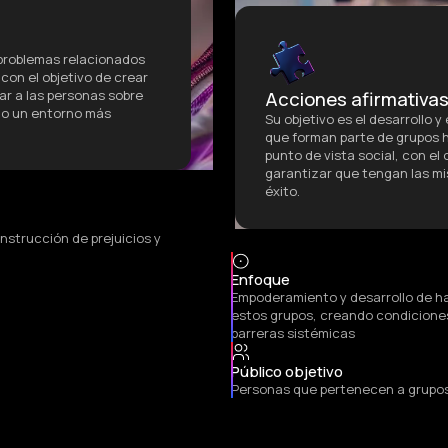
 problemas relacionados
 con el objetivo de crear
Acciones afirmativa
car a las personas sobre
do un entorno más
Su objetivo es el desarrollo 
que forman parte de grupos h
punto de vista social, con el
garantizar que tengan las m
éxito.
strucción de prejuicios y
Enfoque
Empoderamiento y desarrollo de ha
estos grupos, creando condicione
barreras sistémicas
Público objetivo
Personas que pertenecen a grupo