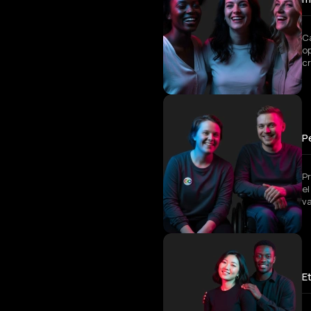
C
op
c
P
P
el
v
E