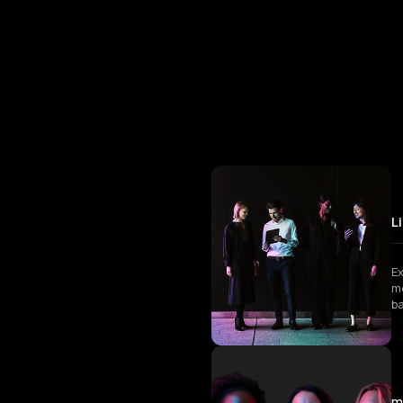
L
Ex
mo
ba
m