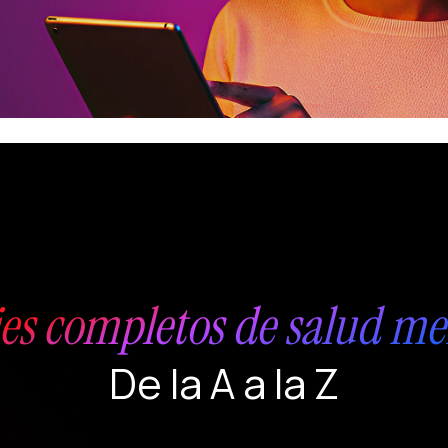
jes completos de salud me
De la A a la Z