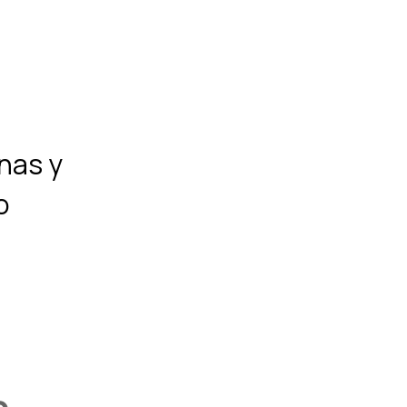
onas y
o