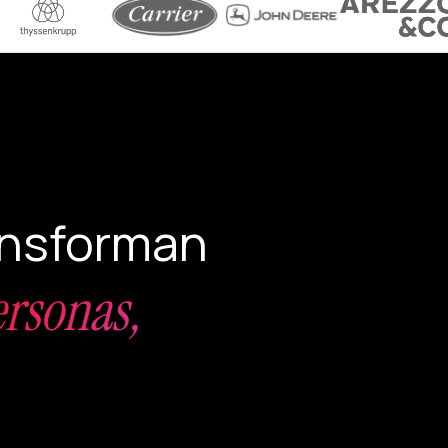
ansforman
ersonas,