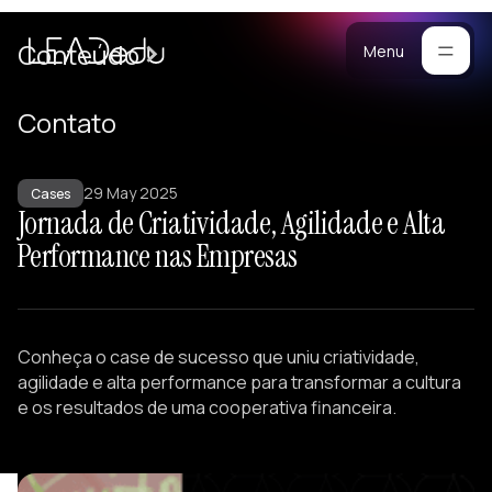
Cases
Conteúdo
Menu
Manifesto
Contato
Blog
ara
29 May 2025
mpresas
Metodologia
Cases
Jornada de Criatividade, Agilidade e Alta
ogramas
Materiais
Performance nas Empresas
stomizados
reinamentos
Portfólio
ersonalizados
eam Building
Conheça o case de sucesso que uniu criatividade,
alestras
agilidade e alta performance para transformar a cultura
esenvolvimento
e os resultados de uma cooperativa financeira.
e Lideranças
tratégicos
iagnósticos