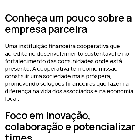
ormação
m
Conheça um pouco sobre a
earning
empresa parceira
esign
ozZ –
Uma instituição financeira cooperativa que
lataforma
acredita no desenvolvimento sustentável e no
gital
fortalecimento das comunidades onde está
presente. A cooperativa tem como missão
construir uma sociedade mais próspera,
promovendo soluções financeiras que fazem a
diferença na vida dos associados e na economia
local.
Foco em Inovação,
colaboração e potencializar
times