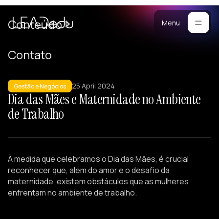
Cases
Conteúdo
Menu
Manifesto
Contato
Blog
ara
25 April 2024
mpresas
Metodologia
Gestão e Negócios
Dia das Mães e Maternidade no Ambiente
ogramas
Materiais
de Trabalho
stomizados
reinamentos
Portfólio
ersonalizados
eam Building
À medida que celebramos o Dia das Mães, é crucial
alestras
reconhecer que, além do amor e o desafio da
esenvolvimento
maternidade, existem obstáculos que as mulheres
enfrentam no ambiente de trabalho.
e Lideranças
tratégicos
iagnósticos