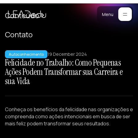
Cases
Conteúdo
Menu
Manifesto
Contato
Blog
ara
19 December 2024
mpresas
Metodologia
Autoconhecimento
Felicidade no Trabalho: Como Pequenas
ogramas
Materiais
Ações Podem Transformar sua Carreira e
stomizados
sua Vida
reinamentos
Portfólio
ersonalizados
eam Building
alestras
Conheça os benefícios da felicidade nas organizações e
esenvolvimento
compreenda como ações intencionais em busca de ser
e Lideranças
mais feliz podem transformar seus resultados.
tratégicos
iagnósticos