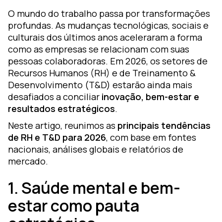
or
O mundo do trabalho passa por transformações
ou
profundas. As mudanças tecnológicas, sociais e
culturais dos últimos anos aceleraram a forma
lutions
como as empresas se relacionam com suas
raining
pessoas colaboradoras. Em 2026, os setores de
Recursos Humanos (RH) e de Treinamento &
earning
Desenvolvimento (T&D) estarão ainda mais
esign
desafiados a conciliar
inovação, bem-estar e
oZz —
resultados estratégicos
.
gital
Neste artigo, reunimos as
principais tendências
latform
de RH e T&D para 2026
, com base em fontes
nacionais, análises globais e relatórios de
mercado.
1. Saúde mental e bem-
estar como pauta