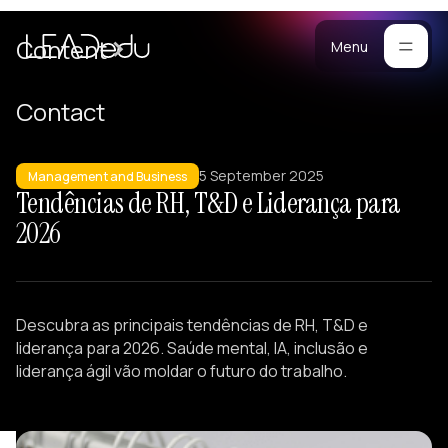
are
Cases
Content
Menu
Manifesto
Contact
Blog
or
5 September 2025
ompanies
Management and Business
Methodology
Tendências de RH, T&D e Liderança para
stomized
Materials
2026
ograms
ersonalized
raining
Portfolio
eam
Descubra as principais tendências de RH, T&D e
uilding
liderança para 2026. Saúde mental, IA, inclusão e
ectures
liderança ágil vão moldar o futuro do trabalho.
eadership
evelopment