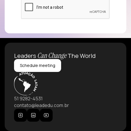
Can Change
Leaders
The World
Schedule meeting
51 9282-4531
contato@leadedu.com.br