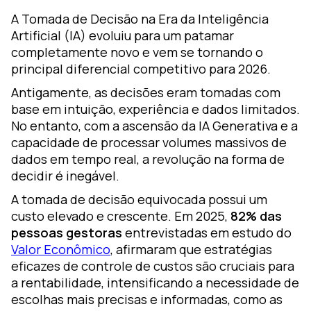
ormação
A Tomada de Decisão na Era da Inteligência
m
Artificial (IA) evoluiu para um patamar
earning
completamente novo e vem se tornando o
principal diferencial competitivo para 2026.
esign
ozZ –
Antigamente, as decisões eram tomadas com
lataforma
base em intuição, experiência e dados limitados.
No entanto, com a ascensão da IA Generativa e a
gital
capacidade de processar volumes massivos de
dados em tempo real, a revolução na forma de
decidir é inegável.
A tomada de decisão equivocada possui um
custo elevado e crescente. Em 2025,
82% das
pessoas gestoras
entrevistadas em estudo do
Valor Econômico
, afirmaram que estratégias
eficazes de controle de custos são cruciais para
a rentabilidade, intensificando a necessidade de
escolhas mais precisas e informadas, como as