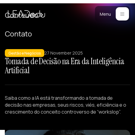
Cases
Conteúdo
Menu
Manifesto
Contato
Blog
ara
27 November 2025
mpresas
Metodologia
Gestão e Negócios
Tomada de Decisão na Era da Inteligência
ogramas
Materiais
Artificial
stomizados
reinamentos
Portfólio
ersonalizados
eam Building
Saiba como a IA está transformando a tomada de
alestras
decisão nas empresas, seus riscos, viés, eficiência e o
esenvolvimento
crescimento do conceito controverso de “workslop”.
e Lideranças
tratégicos
iagnósticos