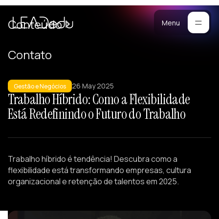
Cases
Conteúdo
Menu
Manifesto
Contato
Blog
ara
26 May 2025
mpresas
Metodologia
Gestão e Negócios
Trabalho Híbrido: Como a Flexibilidade
ogramas
Materiais
Está Redefinindo o Futuro do Trabalho
stomizados
reinamentos
Portfólio
ersonalizados
eam Building
Trabalho híbrido é tendência! Descubra como a
alestras
flexibilidade está transformando empresas, cultura
esenvolvimento
organizacional e retenção de talentos em 2025.
e Lideranças
tratégicos
iagnósticos