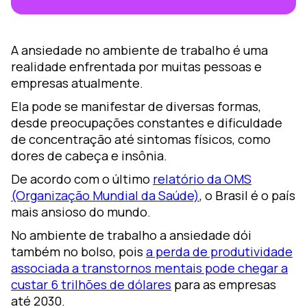
ara
A ansiedade no ambiente de trabalho é uma
realidade enfrentada por muitas pessoas e
luciones
empresas atualmente.
iseño de
Ela pode se manifestar de diversas formas,
prendizaje
desde preocupações constantes e dificuldade
oZz —
de concentração até sintomas físicos, como
lataforma
dores de cabeça e insônia.
gital
De acordo com o último
relatório da OMS
(Organização Mundial da Saúde)
, o Brasil é o país
mais ansioso do mundo.
No ambiente de trabalho a ansiedade dói
também no bolso, pois
a perda de produtividade
associada a transtornos mentais pode chegar a
custar 6 trilhões de dólares
para as empresas
até 2030.