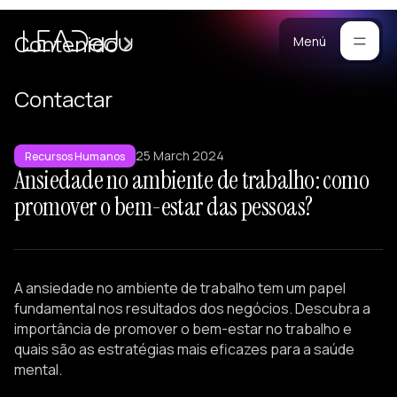
Casos
Contenido
Menú
Manifiesto
Contactar
Blog
ara
25 March 2024
mpresas
Metodología
Recursos Humanos
Ansiedade no ambiente de trabalho: como
ogramas
Materiales
promover o bem-estar das pessoas?
rsonalizados
ntrenamiento
Portafolio
ersonalizado
reación de
A ansiedade no ambiente de trabalho tem um papel
quipos
fundamental nos resultados dos negócios. Descubra a
onferencias
importância de promover o bem-estar no trabalho e
quais são as estratégias mais eficazes para a saúde
esarrollo de
mental.
iderazgo