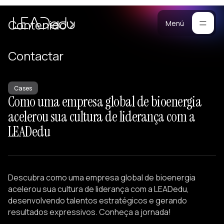
Casos
Contenido
Menú
Manifiesto
Contactar
Blog
ara
mpresas
Metodología
Cases
Como uma empresa global de bioenergia
ogramas
Materiales
acelerou sua cultura de liderança com a
rsonalizados
LEADedu
ntrenamiento
Portafolio
ersonalizado
reación de
quipos
Descubra como uma empresa global de bioenergia
onferencias
acelerou sua cultura de liderança com a LEADedu,
esarrollo de
desenvolvendo talentos estratégicos e gerando
resultados expressivos. Conheça a jornada!
iderazgo