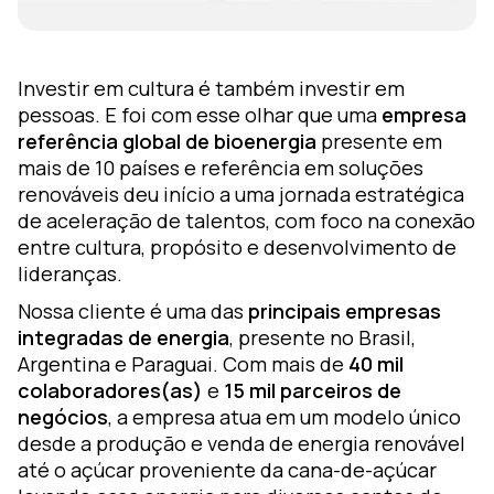
ara
Investir em cultura é também investir em
pessoas. E foi com esse olhar que uma
empresa
luciones
referência global de bioenergia
presente em
iseño de
mais de 10 países e referência em soluções
prendizaje
renováveis deu início a uma jornada estratégica
oZz —
de aceleração de talentos, com foco na conexão
lataforma
entre cultura, propósito e desenvolvimento de
gital
lideranças.
Nossa cliente é uma das
principais empresas
integradas de energia
, presente no Brasil,
Argentina e Paraguai. Com mais de
40 mil
colaboradores(as)
e
15 mil parceiros de
negócios
, a empresa atua em um modelo único
desde a produção e venda de energia renovável
até o açúcar proveniente da cana-de-açúcar