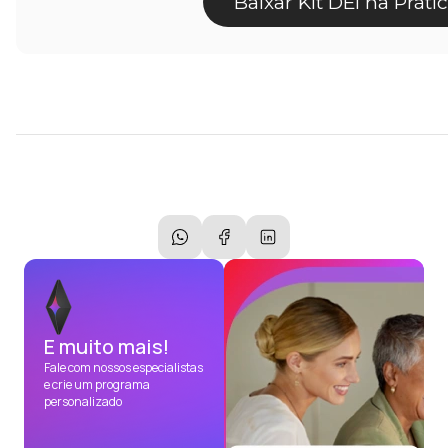
Baixar Kit DEI na Práti
E muito mais!
Fale com nossos especialistas
e crie um programa
personalizado