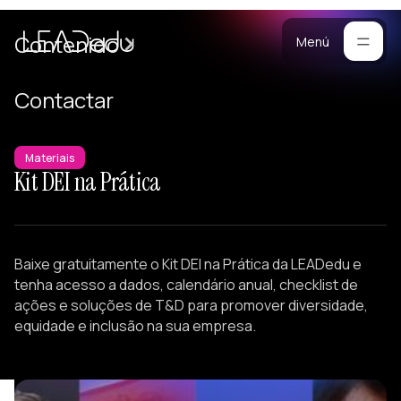
Casos
Contenido
Menú
Manifiesto
Contactar
Blog
ara
mpresas
Metodología
Materiais
Kit DEI na Prática
ogramas
Materiales
rsonalizados
ntrenamiento
Portafolio
ersonalizado
Baixe gratuitamente o Kit DEI na Prática da LEADedu e
reación de
tenha acesso a dados, calendário anual, checklist de
quipos
ações e soluções de T&D para promover diversidade,
equidade e inclusão na sua empresa.
onferencias
esarrollo de
iderazgo