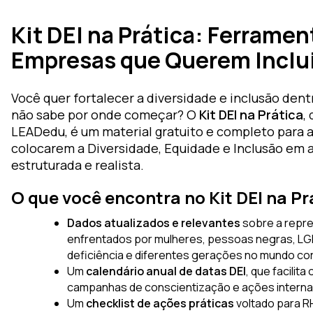
ara
Kit DEI na Prática: Ferramen
Empresas que Querem Inclui
luciones
iseño de
Você quer fortalecer a diversidade e inclusão den
prendizaje
não sabe por onde começar? O
Kit DEI na Prática
,
oZz —
LEADedu, é um material gratuito e completo para 
colocarem a Diversidade, Equidade e Inclusão em 
lataforma
estruturada e realista.
gital
O que você encontra no Kit DEI na Pr
Dados atualizados e relevantes
sobre a repre
enfrentados por mulheres, pessoas negras, 
deficiência e diferentes gerações no mundo cor
Um
calendário anual de datas DEI
, que facilit
campanhas de conscientização e ações interna
Um
checklist de ações práticas
voltado para R