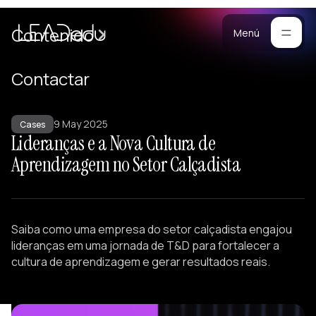
Casos
Contenido
Menú
Manifiesto
Contactar
Blog
ara
9 May 2025
mpresas
Metodología
Cases
Lideranças e a Nova Cultura de
ogramas
Materiales
Aprendizagem no Setor Calçadista
rsonalizados
ntrenamiento
Portafolio
ersonalizado
reación de
Saiba como uma empresa do setor calçadista engajou
quipos
lideranças em uma jornada de T&D para fortalecer a
onferencias
cultura de aprendizagem e gerar resultados reais.
esarrollo de
iderazgo