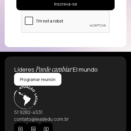
Puede cambiar
Líderes
El mundo
Programar reunión
51 9282-4531
contato@leadedu.com.br