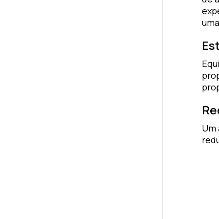
expe
uma
Es
Equ
prop
prop
Re
Um a
redu