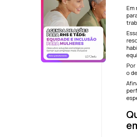
Em 
par
trab
Essa
res
hab
equ
Por
o d
Afin
per
esp
Qu
e