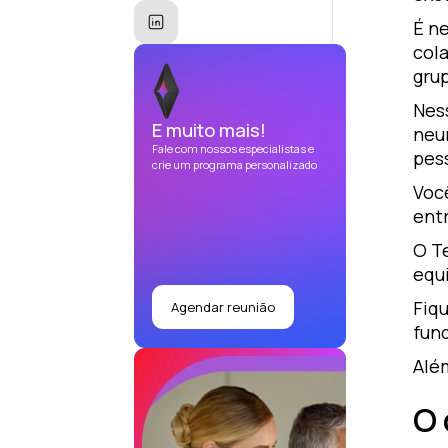
É ne
col
grup
Nes
E muito mais!
neu
Fale com nossos especialistas e
pes
crie um programa personalizado
Voc
ent
O T
equ
Fiq
Agendar reunião
fun
Alé
O 