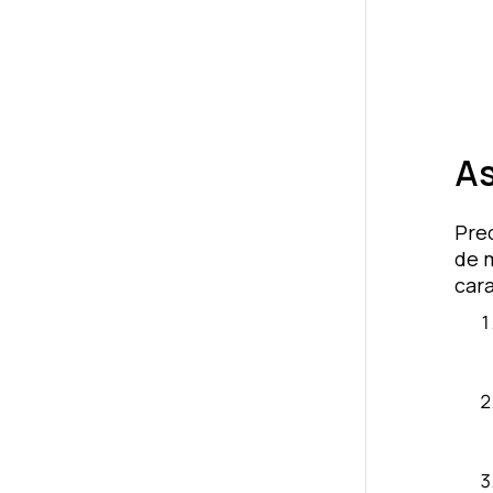
As
Pre
de 
cara