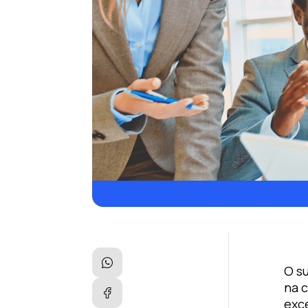
O s
na 
exc