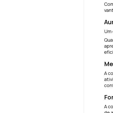
Com
vant
Au
Um 
Qua
apr
efi
Me
A c
ati
conf
Fo
A co
de 