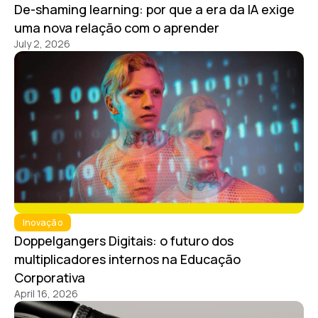
De-shaming learning: por que a era da IA exige
ara
uma nova relação com o aprender
July 2, 2026
luciones
iseño de
prendizaje
oZz —
lataforma
gital
Inovação
Doppelgangers Digitais: o futuro dos
multiplicadores internos na Educação
Corporativa
April 16, 2026