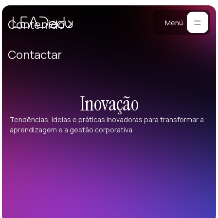
Casos
Contenido
Menú
Manifiesto
Contactar
Blog
ara
mpresas
Metodología
Inovação
ogramas
Materiales
rsonalizados
Tendências, ideias e práticas inovadoras para transformar a
ntrenamiento
aprendizagem e a gestão corporativa.
Portafolio
ersonalizado
reación de
quipos
onferencias
esarrollo de
iderazgo