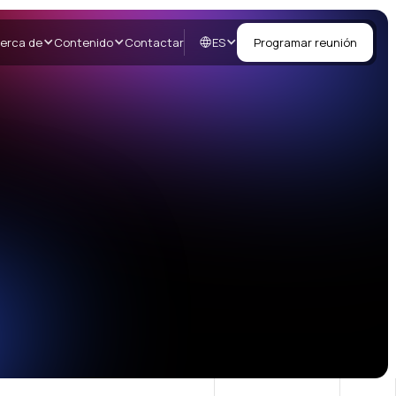
ES
erca de
Contenido
Contactar
Programar reunión