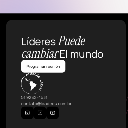
Puede
Líderes
cambiar
El mundo
Programar reunión
51 9282-4531
contato@leadedu.com.br