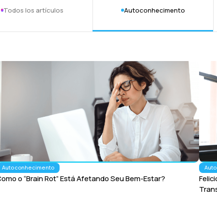
Todos los artículos
Autoconhecimento
Autoconhecimento
Aut
omo o “Brain Rot” Está Afetando Seu Bem-Estar?
Feli
Trans