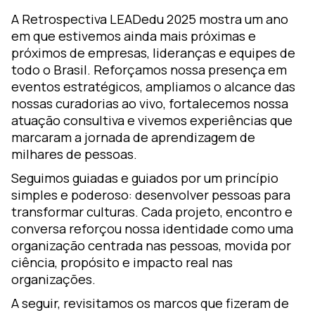
ormação
A Retrospectiva LEADedu 2025 mostra um ano
m
em que estivemos ainda mais próximas e
earning
próximos de empresas, lideranças e equipes de
todo o Brasil. Reforçamos nossa presença em
esign
eventos estratégicos, ampliamos o alcance das
ozZ –
nossas curadorias ao vivo, fortalecemos nossa
lataforma
atuação consultiva e vivemos experiências que
gital
marcaram a jornada de aprendizagem de
milhares de pessoas.
Seguimos guiadas e guiados por um princípio
simples e poderoso: desenvolver pessoas para
transformar culturas. Cada projeto, encontro e
conversa reforçou nossa identidade como uma
organização centrada nas pessoas, movida por
ciência, propósito e impacto real nas
organizações.
A seguir, revisitamos os marcos que fizeram de