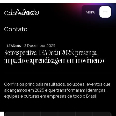
Cases
Conteúdo
Menu
Manifesto
Contato
Blog
ara
3 December 2025
mpresas
Metodologia
LEADedu
Retrospectiva LEADedu 2025: presença,
ogramas
Materiais
impacto e aprendizagem em movimento
stomizados
reinamentos
Portfólio
ersonalizados
eam Building
Confira os principais resultados, soluções, eventos que
alestras
alcançamos em 2025 e que transformaram lideranças,
esenvolvimento
equipes e culturas em empresas de todo o Brasil.
e Lideranças
tratégicos
iagnósticos