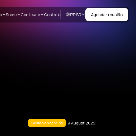
PT-BR
s
Sobre
Conteúdo
Contato
Agendar reunião
19 August 2025
Gestão e Negócios