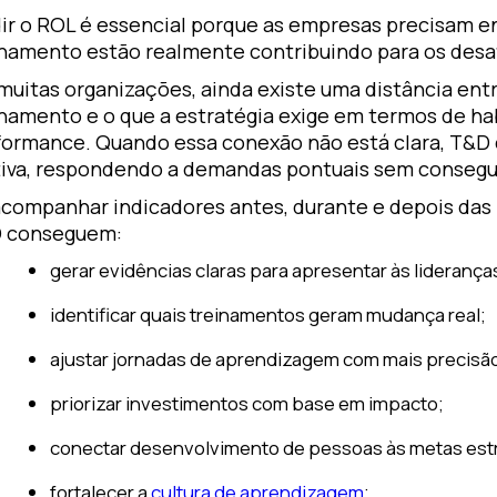
ir o ROL é essencial porque as empresas precisam e
inamento estão realmente contribuindo para os desa
muitas organizações, ainda existe uma distância ent
inamento e o que a estratégia exige em termos de h
formance. Quando essa conexão não está clara, T&D c
tiva, respondendo a demandas pontuais sem consegu
acompanhar indicadores antes, durante e depois das 
 conseguem:
gerar evidências claras para apresentar às lideranç
identificar quais treinamentos geram mudança real;
ajustar jornadas de aprendizagem com mais precisã
priorizar investimentos com base em impacto;
conectar desenvolvimento de pessoas às metas est
fortalecer a
cultura de aprendizagem
;