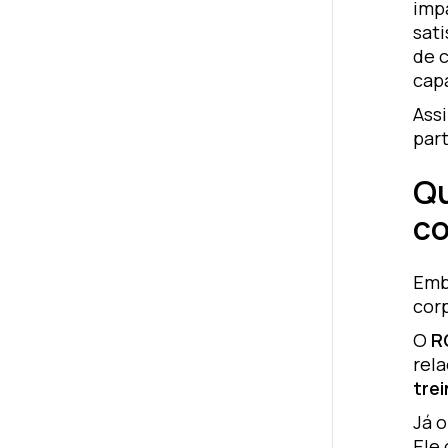
imp
sat
de 
capa
Ass
par
Qu
co
Emb
cor
O
R
rela
tre
Já 
Ele