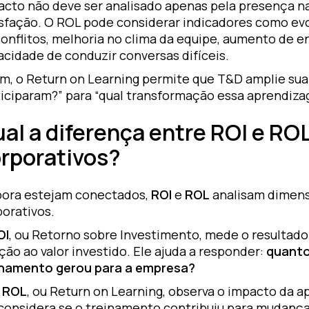
acto não deve ser analisado apenas pela presença nas
isfação. O ROL pode considerar indicadores como ev
conflitos, melhoria no clima da equipe, aumento de 
cidade de conduzir conversas difíceis.
im, o Return on Learning permite que T&D amplie sua
ticiparam?” para “qual transformação essa aprendiza
al a diferença entre ROI e R
rporativos?
ora estejam conectados,
ROI
e
ROL
analisam dimens
porativos.
OI
, ou Retorno sobre Investimento, mede o resultado 
ção ao valor investido. Ele ajuda a responder:
quanto
inamento gerou para a empresa?
o
ROL
, ou Return on Learning, observa o impacto da 
 considera se o treinamento contribuiu para mudan