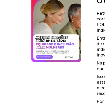
O 
Ret
corp
ROL
indi
Entr
de e
indi
ino
Na 
nos
Iss
est
medi
reso
Por