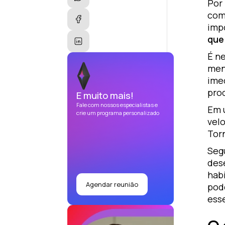
Por
com
imp
que
É n
men
ime
prod
E muito mais!
Fale com nossos especialistas e
Em 
crie um programa personalizado
vel
Tor
Seg
des
hab
Agendar reunião
pod
ess