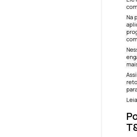
com
Na p
apli
pro
com
Nes
eng
mai
Ass
ret
para
Lei
Po
T