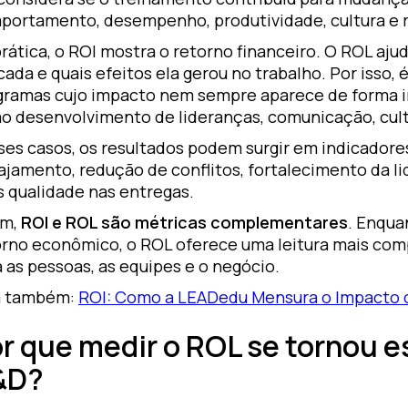
portamento, desempenho, produtividade, cultura e r
rática, o ROI mostra o retorno financeiro. O ROL aju
cada e quais efeitos ela gerou no trabalho. Por isso
gramas cujo impacto nem sempre aparece de forma i
o desenvolvimento de lideranças, comunicação, cultu
ses casos, os resultados podem surgir em indicadore
ajamento, redução de conflitos, fortalecimento da li
s qualidade nas entregas.
im,
ROI e ROL são métricas complementares
. Enqua
orno econômico, o ROL oferece uma leitura mais com
 as pessoas, as equipes e o negócio.
a também:
ROI: Como a LEADedu Mensura o Impacto 
r que medir o ROL se tornou e
&D?