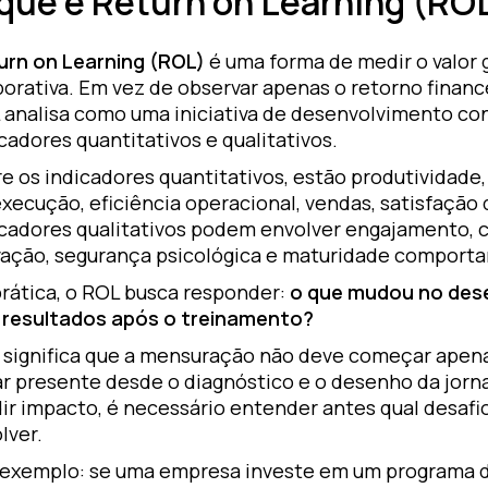
que é Return on Learning (RO
urn on Learning (ROL)
é uma forma de medir o valor
orativa. Em vez de observar apenas o retorno financ
 analisa como uma iniciativa de desenvolvimento co
cadores quantitativos e qualitativos.
e os indicadores quantitativos, estão produtividade
xecução, eficiência operacional, vendas, satisfação d
cadores qualitativos podem envolver engajamento, cu
vação, segurança psicológica e maturidade comport
prática, o ROL busca responder:
o que mudou no de
 resultados após o treinamento?
o significa que a mensuração não deve começar apena
ar presente desde o diagnóstico e o desenho da jorna
r impacto, é necessário entender antes qual desafio
lver.
 exemplo: se uma empresa investe em um programa d