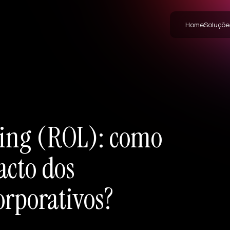
Home
Soluçõe
ning (ROL): como
cto dos
rporativos?