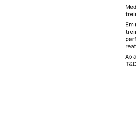
Med
tre
Em 
tre
per
rea
Ao 
T&D