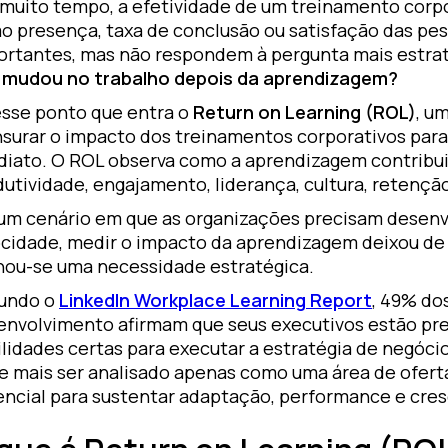
 muito tempo, a efetividade de um treinamento corpo
o presença, taxa de conclusão ou satisfação das pes
ortantes, mas não respondem à pergunta mais estrat
 mudou no trabalho depois da aprendizagem?
esse ponto que entra o
Return on Learning (ROL)
, u
surar o impacto dos treinamentos corporativos para
diato. O ROL observa como a aprendizagem contrib
utividade, engajamento, liderança, cultura, retençã
um cenário em que as organizações precisam desenvo
ocidade, medir o impacto da aprendizagem deixou de 
nou-se uma necessidade estratégica.
undo o
LinkedIn Workplace Learning Report
, 49% do
envolvimento afirmam que seus executivos estão pre
ilidades certas para executar a estratégia de negóci
e mais ser analisado apenas como uma área de ofert
encial para sustentar adaptação, performance e cre