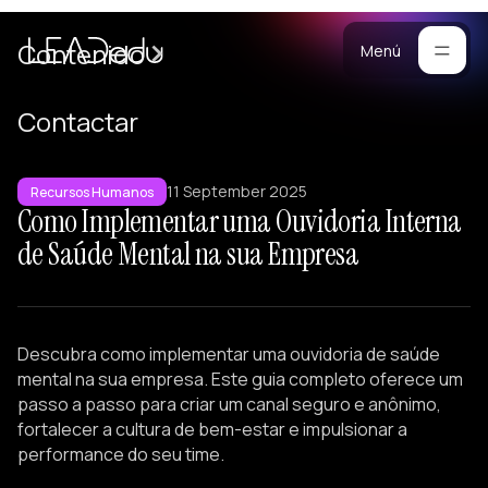
Casos
Contenido
Menú
Manifiesto
Contactar
Blog
ara
11 September 2025
mpresas
Metodología
Recursos Humanos
Como Implementar uma Ouvidoria Interna
ogramas
Materiales
de Saúde Mental na sua Empresa
rsonalizados
ntrenamiento
Portafolio
ersonalizado
reación de
Descubra como implementar uma ouvidoria de saúde
quipos
mental na sua empresa. Este guia completo oferece um
onferencias
passo a passo para criar um canal seguro e anônimo,
fortalecer a cultura de bem-estar e impulsionar a
esarrollo de
performance do seu time.
iderazgo