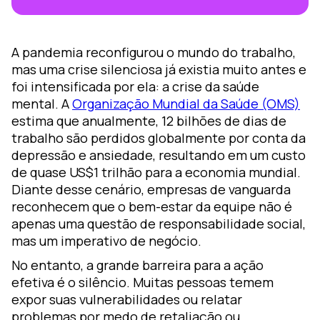
ara
A pandemia reconfigurou o mundo do trabalho,
mas uma crise silenciosa já existia muito antes e
luciones
foi intensificada por ela: a crise da saúde
iseño de
mental. A
Organização Mundial da Saúde (OMS)
prendizaje
estima que anualmente, 12 bilhões de dias de
oZz —
trabalho são perdidos globalmente por conta da
lataforma
depressão e ansiedade, resultando em um custo
gital
de quase US$1 trilhão para a economia mundial.
Diante desse cenário, empresas de vanguarda
reconhecem que o bem-estar da equipe não é
apenas uma questão de responsabilidade social,
mas um imperativo de negócio.
No entanto, a grande barreira para a ação
efetiva é o silêncio. Muitas pessoas temem
expor suas vulnerabilidades ou relatar
problemas por medo de retaliação ou