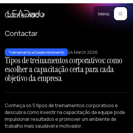
Casos
Contenido
Menú
Manifiesto
Contactar
Blog
ara
24 March 2026
mpresas
Metodología
Treinamento e Desenvolvimento
Tipos de treinamentos corporativos: como
ogramas
Materiales
escolher a capacitação certa para cada
rsonalizados
objetivo da empresa
ntrenamiento
Portafolio
ersonalizado
reación de
quipos
Conheça os 5 tipos de treinamentos corporativos e
onferencias
descubra como investir na capacitação da equipe pode
esarrollo de
impulsionar resultados e promover um ambiente de
trabalho mais saudável e motivador.
iderazgo