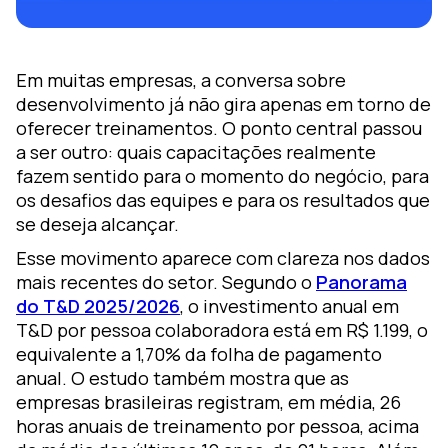
ara
Em muitas empresas, a conversa sobre
desenvolvimento já não gira apenas em torno de
luciones
oferecer treinamentos. O ponto central passou
iseño de
a ser outro: quais capacitações realmente
prendizaje
fazem sentido para o momento do negócio, para
oZz —
os desafios das equipes e para os resultados que
lataforma
se deseja alcançar.
gital
Esse movimento aparece com clareza nos dados
mais recentes do setor. Segundo o
Panorama
do T&D 2025/2026
, o investimento anual em
T&D por pessoa colaboradora está em R$ 1.199, o
equivalente a 1,70% da folha de pagamento
anual. O estudo também mostra que as
empresas brasileiras registram, em média, 26
horas anuais de treinamento por pessoa, acima