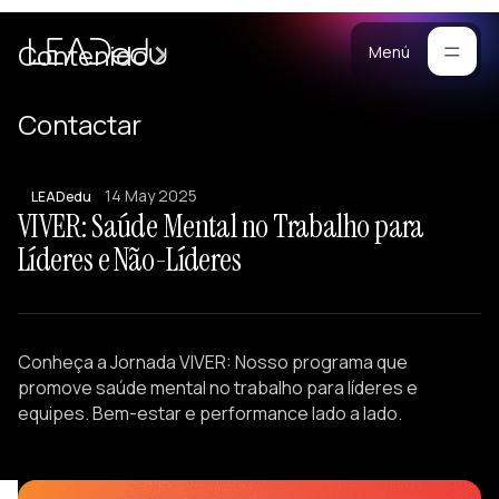
Casos
Contenido
Menú
Manifiesto
Contactar
Blog
ara
14 May 2025
mpresas
Metodología
LEADedu
VIVER: Saúde Mental no Trabalho para
ogramas
Materiales
Líderes e Não-Líderes
rsonalizados
ntrenamiento
Portafolio
ersonalizado
reación de
Conheça a Jornada VIVER: Nosso programa que
quipos
promove saúde mental no trabalho para líderes e
onferencias
equipes. Bem-estar e performance lado a lado.
esarrollo de
iderazgo