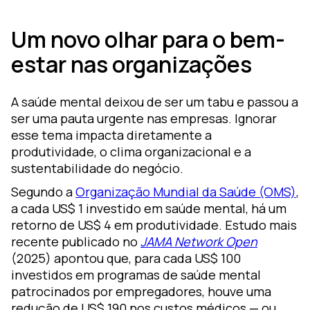
ara
Um novo olhar para o bem-
estar nas organizações
luciones
iseño de
A saúde mental deixou de ser um tabu e passou a
prendizaje
ser uma pauta urgente nas empresas. Ignorar
oZz —
esse tema impacta diretamente a
lataforma
produtividade, o clima organizacional e a
gital
sustentabilidade do negócio.
Segundo a
Organização Mundial da Saúde (OMS)
,
a cada US$ 1 investido em saúde mental, há um
retorno de US$ 4 em produtividade. Estudo mais
recente publicado no
JAMA Network Open
(2025) apontou que, para cada US$ 100
investidos em programas de saúde mental
patrocinados por empregadores, houve uma
redução de US$ 190 nos custos médicos — ou