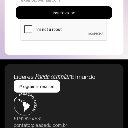
Puede cambiar
Líderes
El mundo
Programar reunión
51 9282-4531
contato@leadedu.com.br