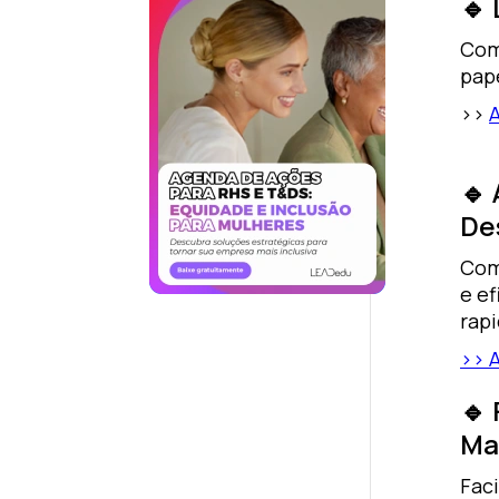
🔹
Co
pape
>>
🔹
De
Co
e e
rap
>> 
🔹
Ma
Faci