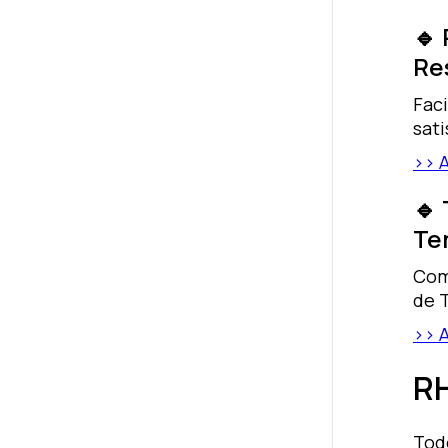
🔹
Re
Faci
sat
>> 
🔹
Te
Co
de 
>> 
RH
Tod