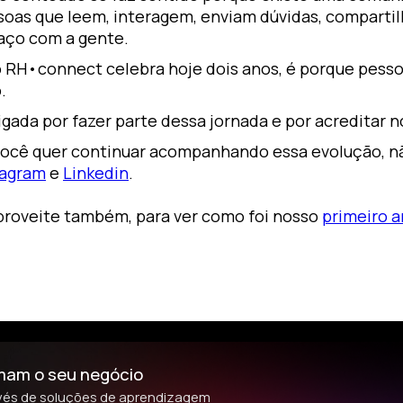
soas que leem, interagem, enviam dúvidas, comparti
aço com a gente.
o RH•connect celebra hoje dois anos, é porque pess
.
igada por fazer parte dessa jornada e por acreditar
você quer continuar acompanhando essa evolução, nã
tagram
e
Linkedin
.
aproveite também, para ver como foi nosso
primeiro 
rmam o seu negócio
avés de soluções de aprendizagem