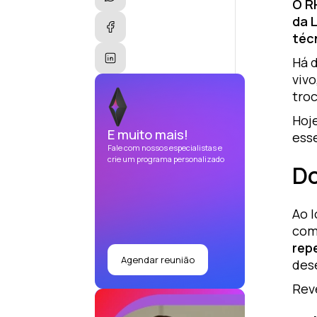
O R
da 
téc
Há 
vivo
troc
Hoje
E muito mais!
ess
Fale com nossos especialistas e
crie um programa personalizado
Do
Ao 
com
repe
Agendar reunião
des
Rev