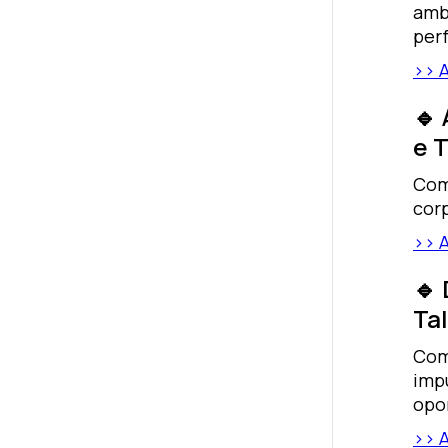
amb
per
>> 
🔹
e 
Co
cor
>> 
🔹
Ta
Co
imp
opo
>> 