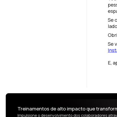
pes
esp
Se 
lado
Obr
Se 
Ins
E, 
Treinamentos de alto impacto que transfo
Impulsione o desenvolvimento dos colaboradores atr