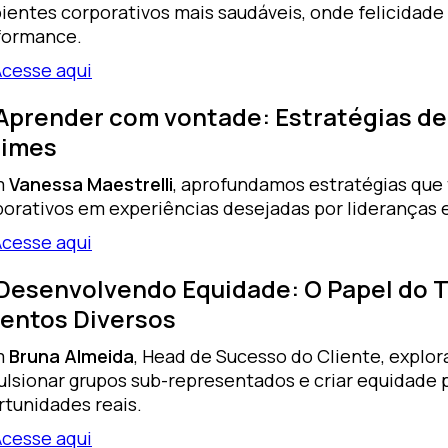
ientes corporativos mais saudáveis, onde felicidade
formance.
Acesse aqui
 Aprender com vontade: Estratégias de
Times
m
Vanessa Maestrelli
, aprofundamos estratégias qu
porativos em experiências desejadas por lideranças 
Acesse aqui
 Desenvolvendo Equidade: O Papel do T
lentos Diversos
m
Bruna Almeida
, Head de Sucesso do Cliente, expl
ulsionar grupos sub-representados e criar equidade p
rtunidades reais.
Acesse aqui