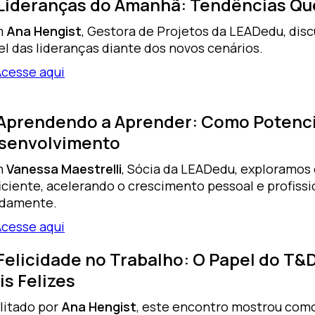
 Lideranças do Amanhã: Tendências Qu
m
Ana Hengist
, Gestora de Projetos da LEADedu, dis
l das lideranças diante dos novos cenários.
Acesse aqui
 Aprendendo a Aprender: Como Potencia
senvolvimento
m
Vanessa Maestrelli
, Sócia da LEADedu, exploramos
ficiente, acelerando o crescimento pessoal e profi
idamente.
Acesse aqui
 Felicidade no Trabalho: O Papel do T
is Felizes
litado por
Ana Hengist
, este encontro mostrou como