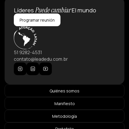
Puede cambiar
Líderes
El mundo
Programar reunión
51 9282-4531
contato@leadedu.com.br
Quiénes somos
Manifiesto
Metodología
Portafolio