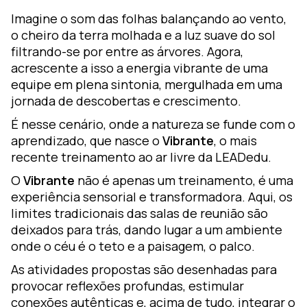
Imagine o som das folhas balançando ao vento,
ara
o cheiro da terra molhada e a luz suave do sol
filtrando-se por entre as árvores. Agora,
acrescente a isso a energia vibrante de uma
luciones
equipe em plena sintonia, mergulhada em uma
iseño de
jornada de descobertas e crescimento.
prendizaje
É nesse cenário, onde a natureza se funde com o
oZz —
aprendizado, que nasce o
Vibrante
, o mais
lataforma
recente treinamento ao ar livre da LEADedu.
gital
O
Vibrante
não é apenas um treinamento, é uma
experiência sensorial e transformadora. Aqui, os
limites tradicionais das salas de reunião são
deixados para trás, dando lugar a um ambiente
onde o céu é o teto e a paisagem, o palco.
As atividades propostas são desenhadas para
provocar reflexões profundas, estimular
conexões autênticas e, acima de tudo, integrar o